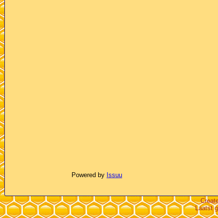
Powered by
Issuu
Creat
Laatst 