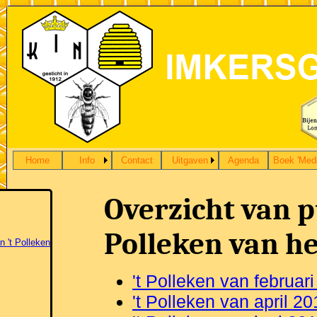
Home
Info
Contact
Uitgaven
Agenda
Boek 'Med
Overzicht van pu
Polleken van he
n 't Polleken
't Polleken van februar
't Polleken van april 2